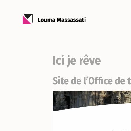
Ici je rêve
Site de l’Office d